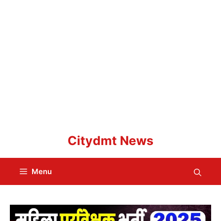
Skip
Citydmt News
to
content
Menu