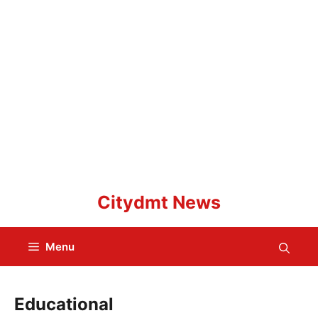
Skip
Citydmt News
to
content
Menu
Educational