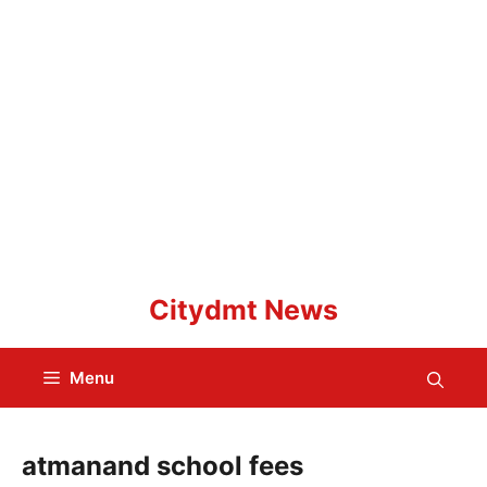
Skip
Citydmt News
to
content
Menu
atmanand school fees