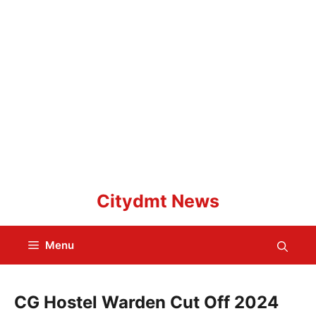
Skip
Citydmt News
to
content
Menu
CG Hostel Warden Cut Off 2024