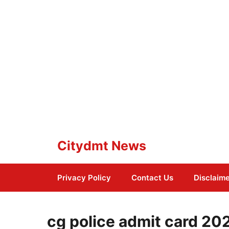
Skip
Citydmt News
to
content
Privacy Policy
Contact Us
Disclaim
cg police admit card 202