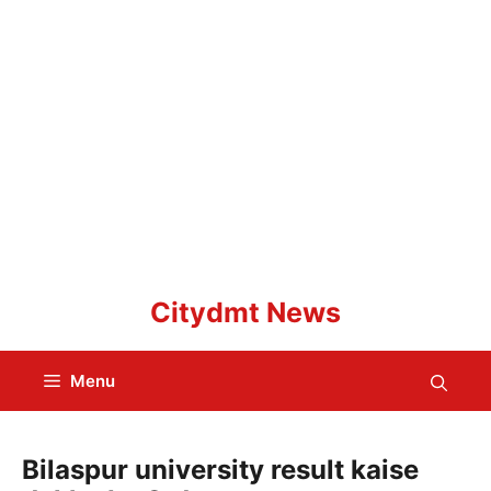
Skip
Citydmt News
to
content
Menu
Bilaspur university result kaise