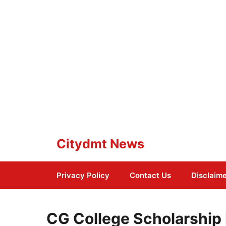
Skip
Citydmt News
to
content
Privacy Policy
Contact Us
Disclaim
CG College Scholarship