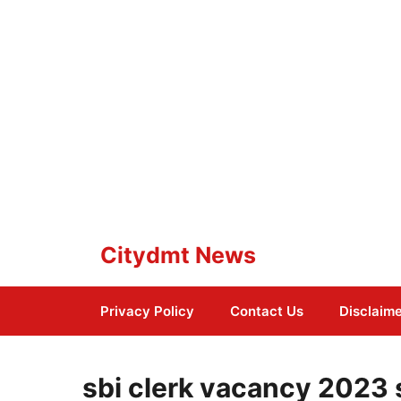
Skip
Citydmt News
to
content
Privacy Policy
Contact Us
Disclaim
sbi clerk vacancy 2023 