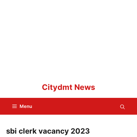
Skip
Citydmt News
to
content
Menu
sbi clerk vacancy 2023